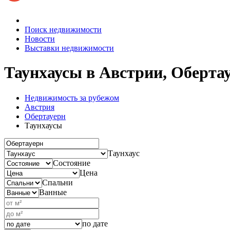
Поиск недвижимости
Новости
Выставки недвижимости
Таунхаусы в Австрии, Оберта
Недвижимость за рубежом
Австрия
Обертауерн
Таунхаусы
Таунхаус
Состояние
Цена
Спальни
Ванные
по дате