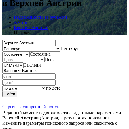
в Верхней Австрии
Недвижимость за рубежом
Австрия
Верхняя Австрия
Пентхаусы
Пентхаус
Состояние
Цена
Спальни
Ванные
по дате
Найти
Скрыть расширенный поиск
В данный момент недвижимости с заданными параметрами в
Верхней
Австрии
(Австрия) в результатах поиска нет.
Измените параметры поискового запроса или свяжитесь с
нами.