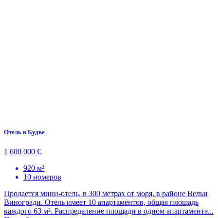
Отель в Будве
1 600 000 €
920 м²
10 номеров
Продается мини-отель, в 300 метрах от моря, в районе Вельи
Виногради. Отель имеет 10 апартаментов, общая площадь
каждого 63 м². Распределение площади в одном апартаменте...