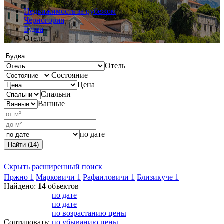
Недвижимость за рубежом
Черногория
Будва
Отели
Отель
Состояние
Цена
Спальни
Ванные
по дате
Найти (14)
Скрыть расширенный поиск
Пржно
1
Марковичи
1
Рафаиловичи
1
Близикуче
1
Найдено:
14
объектов
по дате
по дате
по возрастанию цены
Сортировать:
по убыванию цены