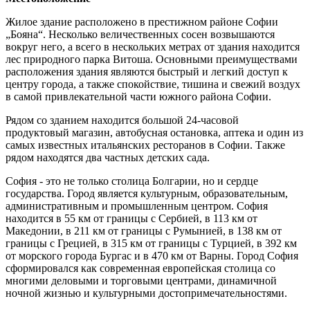
Жилое здание расположено в престижном районе Софии
„Бояна“. Несколько величественных сосен возвышаются
вокруг него, а всего в нескольких метрах от здания находится
лес природного парка Витоша. Основными преимуществами
расположения здания являются быстрый и легкий доступ к
центру города, а также спокойствие, тишина и свежий воздух
в самой привлекательной части южного района Софии.
Рядом со зданием находится большой 24-часовой
продуктовый магазин, автобусная остановка, аптека и один из
самых известных итальянских ресторанов в Софии. Также
рядом находятся два частных детских сада.
София - это не только столица Болгарии, но и сердце
государства. Город является культурным, образовательным,
административным и промышленным центром. София
находится в 55 км от границы с Сербией, в 113 км от
Македонии, в 211 км от границы с Румынией, в 138 км от
границы с Грецией, в 315 км от границы с Турцией, в 392 км
от морского города Бургас и в 470 км от Варны. Город София
сформировался как современная европейская столица со
многими деловыми и торговыми центрами, динамичной
ночной жизнью и культурными достопримечательностями.