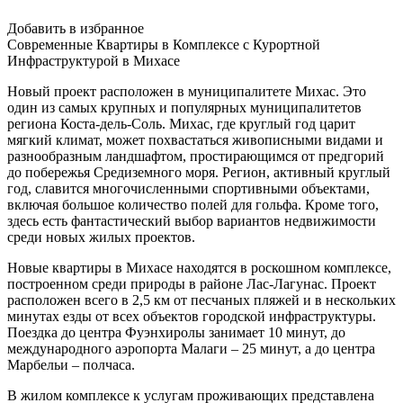
Добавить в избранное
Современные Квартиры в Комплексе с Курортной
Инфраструктурой в Михасе
Новый проект расположен в муниципалитете Михас. Это
один из самых крупных и популярных муниципалитетов
региона Коста-дель-Соль. Михас, где круглый год царит
мягкий климат, может похвастаться живописными видами и
разнообразным ландшафтом, простирающимся от предгорий
до побережья Средиземного моря. Регион, активный круглый
год, славится многочисленными спортивными объектами,
включая большое количество полей для гольфа. Кроме того,
здесь есть фантастический выбор вариантов недвижимости
среди новых жилых проектов.
Новые квартиры в Михасе находятся в роскошном комплексе,
построенном среди природы в районе Лас-Лагунас. Проект
расположен всего в 2,5 км от песчаных пляжей и в нескольких
минутах езды от всех объектов городской инфраструктуры.
Поездка до центра Фуэнхиролы занимает 10 минут, до
международного аэропорта Малаги – 25 минут, а до центра
Марбельи – полчаса.
В жилом комплексе к услугам проживающих представлена