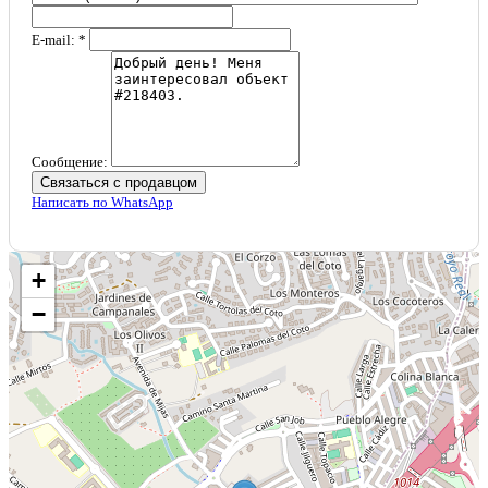
E-mail: *
Сообщение:
Связаться с продавцом
Написать по WhatsApp
+
−