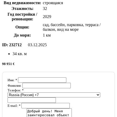
Вид недвижимости:
строящаяся
Этажность:
32
Год постройки /
2029
реновации:
сад, бассейн, парковка, терраса /
Опции:
балкон, вид на море
До моря:
1 км
ID:
232712
03.12.2025
34 кв. м
98 951 €
Имя: *
Фамилия:
Телефон: *
E-mail: *