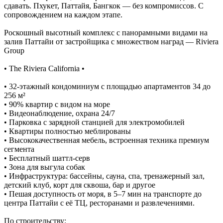
сдавать. Пхукет, Паттайя, Бангкок — без компромиссов. С
сопровождением на каждом этапе.
Роскошный высотный комплекс с панорамными видами на
залив Паттайи от застройщика с множеством наград — Riviera
Group
• The Riviera California •
• 32-этажный кондоминиум с площадью апартаментов 34 до
256 м²
• 90% квартир с видом на море
• Видеонаблюдение, охрана 24/7
• Парковка с зарядной станцией для электромобилей
• Квартиры полностью меблированы
• Высококачественная мебель, встроенная техника премиум
сегмента
• Бесплатный шаттл-серв
• Зона для выгула собак
• Инфраструктура: бассейны, сауна, спа, тренажерный зал,
детский клуб, корт для сквоша, бар и другое
• Пешая доступность от моря, в 5–7 мин на транспорте до
центра Паттайи с её ТЦ, ресторанами и развлечениями.
По строительству: