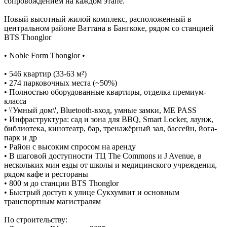
сопровождением на каждом этапе.
Новый высотный жилой комплекс, расположенный в
центральном районе Ваттана в Бангкоке, рядом со станцией
BTS Thonglor
• Noble Form Thonglor •
• 546 квартир (33-63 м²)
• 274 парковочных места (~50%)
• Полностью оборудованные квартиры, отделка премиум-
класса
• \'Умный дом\', Bluetooth-вход, умные замки, ME PASS
• Инфраструктура: сад и зона для BBQ, Smart Locker, лаунж,
библиотека, кинотеатр, бар, тренажёрный зал, бассейн, йога-
парк и др
• Район с высоким спросом на аренду
• В шаговой доступности ТЦ The Commons и J Avenue, в
нескольких мин езды от школы и медицинского учреждения,
рядом кафе и рестораны
• 800 м до станции BTS Thonglor
• Быстрый доступ к улице Сукхумвит и основным
транспортным магистралям
По строительству: