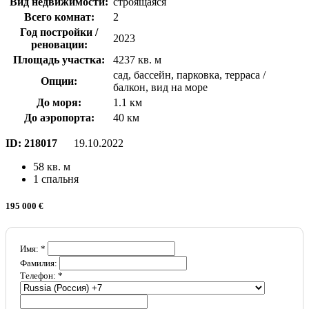
Вид недвижимости:
строящаяся
Всего комнат:
2
Год постройки /
2023
реновации:
Площадь участка:
4237 кв. м
сад, бассейн, парковка, терраса /
Опции:
балкон, вид на море
До моря:
1.1 км
До аэропорта:
40 км
ID:
218017
19.10.2022
58 кв. м
1 спальня
195 000 €
Имя: *
Фамилия:
Телефон: *