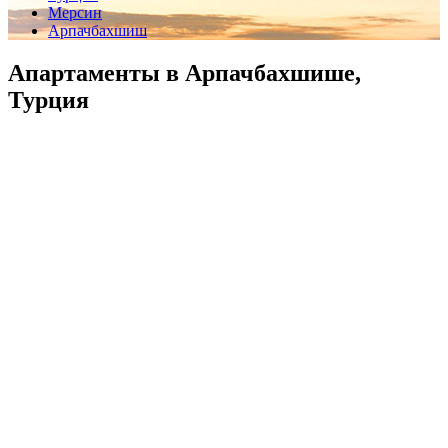
Мерсин
Арпачбахшиш
Апартаменты в Арпачбахшише,
Турция