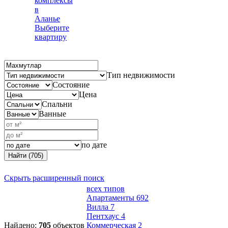
комплексы
в
Аланье
Выберите
квартиру
Тип недвижимости
Состояние
Цена
Спальни
Ванные
по дате
Найти (705)
Скрыть расширенный поиск
всех типов
Апартаменты
692
Вилла
7
Пентхаус
4
Найдено:
705
объектов
Коммерческая
2