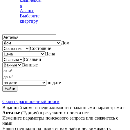
комплексы
в
Аланье
Выберите
квартиру
Дом
Состояние
Цена
Спальни
Ванные
по дате
Найти
Скрыть расширенный поиск
В данный момент недвижимости с заданными параметрами в
Анталье
(Турция) в результатах поиска нет.
Измените параметры поискового запроса или свяжитесь с
нами.
Наши специалисты помогут вам найти недвижимость