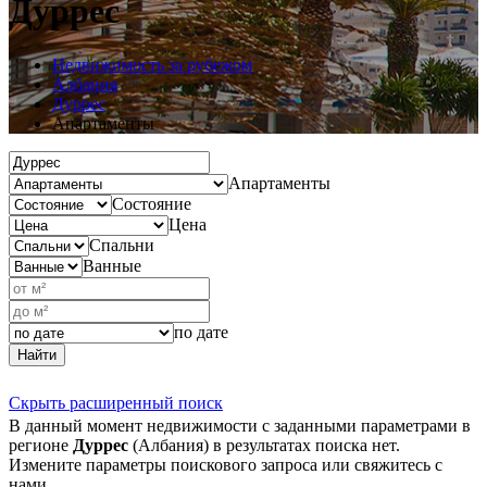
Дуррес
Недвижимость за рубежом
Албания
Дуррес
Апартаменты
Апартаменты
Состояние
Цена
Спальни
Ванные
по дате
Найти
Скрыть расширенный поиск
В данный момент недвижимости с заданными параметрами в
регионе
Дуррес
(Албания) в результатах поиска нет.
Измените параметры поискового запроса или свяжитесь с
нами.