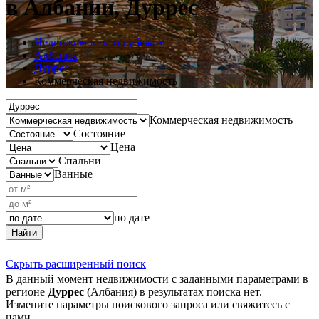
в Албании, Дуррес
Недвижимость за рубежом
Албания
Дуррес
Коммерческая недвижимость
Коммерческая недвижимость
Состояние
Цена
Спальни
Ванные
по дате
Найти
Скрыть расширенный поиск
В данный момент недвижимости с заданными параметрами в
регионе
Дуррес
(Албания) в результатах поиска нет.
Измените параметры поискового запроса или свяжитесь с
нами.