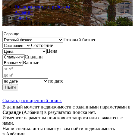
Недвижимость за рубежом
Албания
Саранда
Готовый бизнес
Готовый бизнес
Состояние
Цена
Спальни
Ванные
по дате
Найти
Скрыть расширенный поиск
В данный момент недвижимости с заданными параметрами в
Саранде
(Албания) в результатах поиска нет.
Измените параметры поискового запроса или свяжитесь с
нами.
Наши специалисты помогут вам найти недвижимость
в Албании.