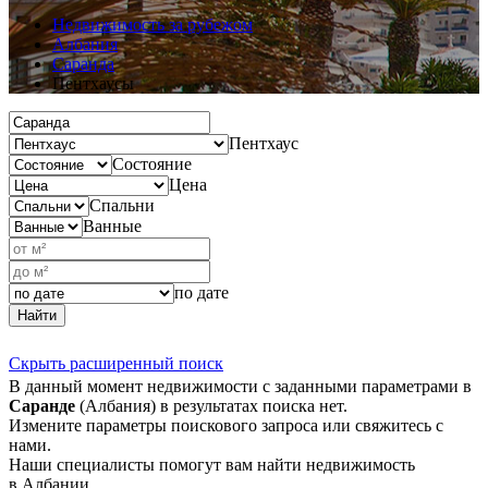
Недвижимость за рубежом
Албания
Саранда
Пентхаусы
Пентхаус
Состояние
Цена
Спальни
Ванные
по дате
Найти
Скрыть расширенный поиск
В данный момент недвижимости с заданными параметрами в
Саранде
(Албания) в результатах поиска нет.
Измените параметры поискового запроса или свяжитесь с
нами.
Наши специалисты помогут вам найти недвижимость
в Албании.