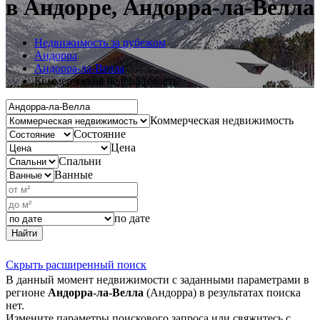
в Андорре, Андорра-ла-Велла
Недвижимость за рубежом
Андорра
Андорра-ла-Велла
Коммерческая недвижимость
Коммерческая недвижимость
Состояние
Цена
Спальни
Ванные
по дате
Найти
Скрыть расширенный поиск
В данный момент недвижимости с заданными параметрами в
регионе
Андорра-ла-Велла
(Андорра) в результатах поиска
нет.
Измените параметры поискового запроса или свяжитесь с