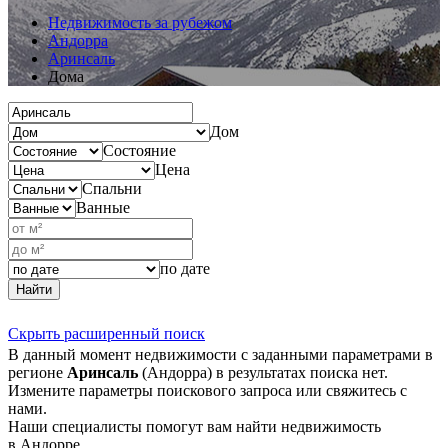
Недвижимость за рубежом
Андорра
Аринсаль
Дома
Дом
Состояние
Цена
Спальни
Ванные
по дате
Найти
Скрыть расширенный поиск
В данный момент недвижимости с заданными параметрами в
регионе
Аринсаль
(Андорра) в результатах поиска нет.
Измените параметры поискового запроса или свяжитесь с
нами.
Наши специалисты помогут вам найти недвижимость
в Андорре.