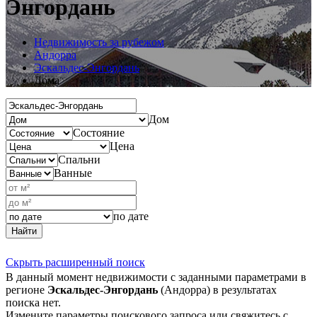
Энгордань
Недвижимость за рубежом
Андорра
Эскальдес-Энгордань
Дома
Дом
Состояние
Цена
Спальни
Ванные
по дате
Найти
Скрыть расширенный поиск
В данный момент недвижимости с заданными параметрами в
регионе
Эскальдес-Энгордань
(Андорра) в результатах
поиска нет.
Измените параметры поискового запроса или свяжитесь с