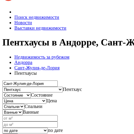
Поиск недвижимости
Новости
Выставки недвижимости
Пентхаусы в Андорре, Сант-
Недвижимость за рубежом
Андорра
Сант-Жулия-де-Лория
Пентхаусы
Пентхаус
Состояние
Цена
Спальни
Ванные
по дате