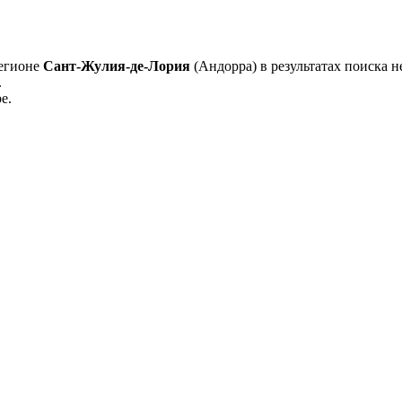
регионе
Сант-Жулия-де-Лория
(Андорра) в результатах поиска не
.
е.