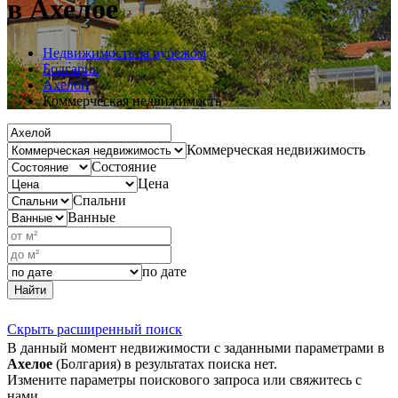
в Ахелое
Недвижимость за рубежом
Болгария
Ахелой
Коммерческая недвижимость
Коммерческая недвижимость
Состояние
Цена
Спальни
Ванные
по дате
Найти
Скрыть расширенный поиск
В данный момент недвижимости с заданными параметрами в
Ахелое
(Болгария) в результатах поиска нет.
Измените параметры поискового запроса или свяжитесь с
нами.