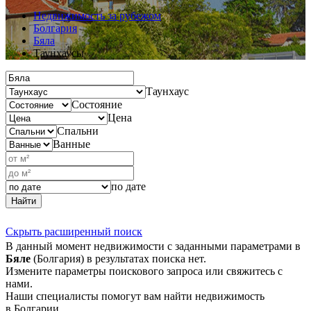
Недвижимость за рубежом
Болгария
Бяла
Таунхаусы
Таунхаус
Состояние
Цена
Спальни
Ванные
по дате
Найти
Скрыть расширенный поиск
В данный момент недвижимости с заданными параметрами в
Бяле
(Болгария) в результатах поиска нет.
Измените параметры поискового запроса или свяжитесь с
нами.
Наши специалисты помогут вам найти недвижимость
в Болгарии.