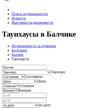
Поиск недвижимости
Новости
Выставки недвижимости
Таунхаусы
в Балчике
Недвижимость за рубежом
Болгария
Балчик
Таунхаусы
Таунхаус
Состояние
Цена
Спальни
Ванные
по дате