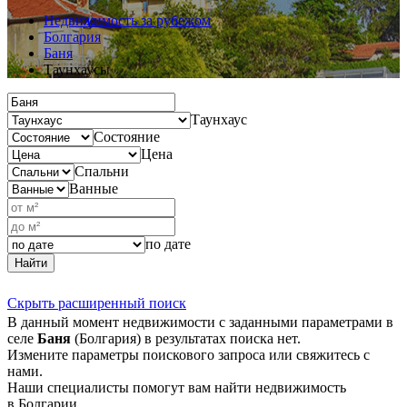
Недвижимость за рубежом
Болгария
Баня
Таунхаусы
Таунхаус
Состояние
Цена
Спальни
Ванные
по дате
Найти
Скрыть расширенный поиск
В данный момент недвижимости с заданными параметрами в
селе
Баня
(Болгария) в результатах поиска нет.
Измените параметры поискового запроса или свяжитесь с
нами.
Наши специалисты помогут вам найти недвижимость
в Болгарии.