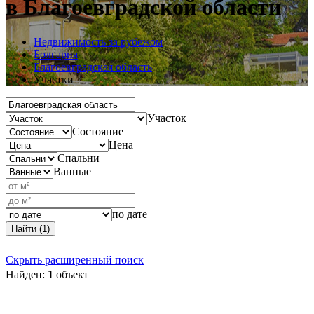
в Благоевградской области
Недвижимость за рубежом
Болгария
Благоевградская область
Участки
Участок
Состояние
Цена
Спальни
Ванные
по дате
Найти (1)
Скрыть расширенный поиск
Найден:
1
объект