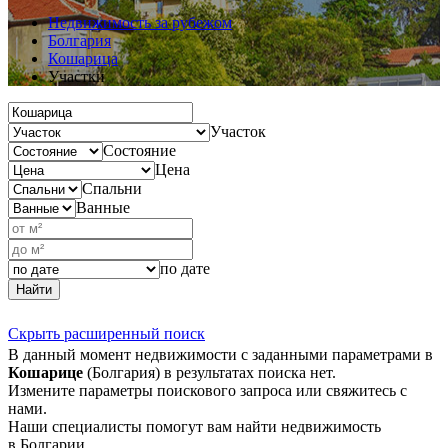
Недвижимость за рубежом
Болгария
Кошарица
Участки
Участок
Состояние
Цена
Спальни
Ванные
по дате
Найти
Скрыть расширенный поиск
В данный момент недвижимости с заданными параметрами в
Кошарице
(Болгария) в результатах поиска нет.
Измените параметры поискового запроса или свяжитесь с
нами.
Наши специалисты помогут вам найти недвижимость
в Болгарии.