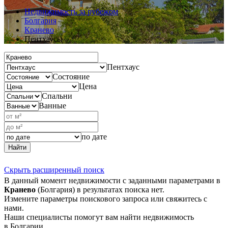
Недвижимость за рубежом
Болгария
Кранево
Пентхаусы
Пентхаус
Состояние
Цена
Спальни
Ванные
по дате
Найти
Скрыть расширенный поиск
В данный момент недвижимости с заданными параметрами в
Кранево
(Болгария) в результатах поиска нет.
Измените параметры поискового запроса или свяжитесь с
нами.
Наши специалисты помогут вам найти недвижимость
в Болгарии.