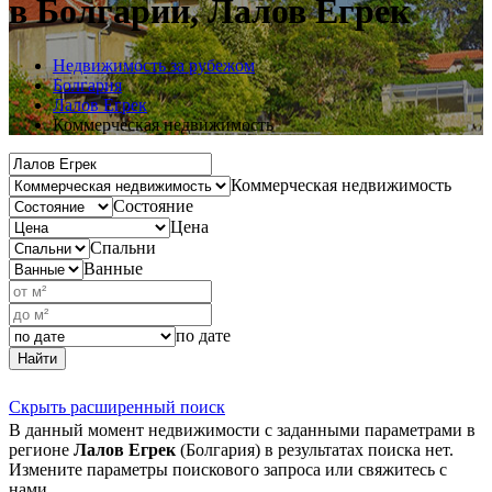
в Болгарии, Лалов Егрек
Недвижимость за рубежом
Болгария
Лалов Егрек
Коммерческая недвижимость
Коммерческая недвижимость
Состояние
Цена
Спальни
Ванные
по дате
Найти
Скрыть расширенный поиск
В данный момент недвижимости с заданными параметрами в
регионе
Лалов Егрек
(Болгария) в результатах поиска нет.
Измените параметры поискового запроса или свяжитесь с
нами.