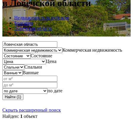
в Ловечской области
Недвижимость за рубежом
Болгария
Ловечская область
Коммерческая недвижимость
Коммерческая недвижимость
Состояние
Цена
Спальни
Ванные
по дате
Найти (1)
Скрыть расширенный поиск
Найден:
1
объект