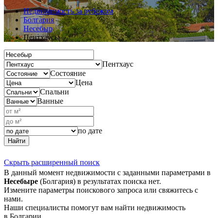
Недвижимость за рубежом
Болгария
Несебыр
Пентхаусы
Пентхаус
Состояние
Цена
Спальни
Ванные
по дате
Найти
Скрыть расширенный поиск
В данный момент недвижимости с заданными параметрами в
Несебыре
(Болгария) в результатах поиска нет.
Измените параметры поискового запроса или свяжитесь с
нами.
Наши специалисты помогут вам найти недвижимость
в Болгарии.