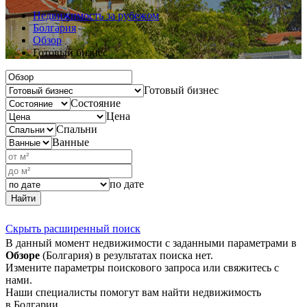
Недвижимость за рубежом
Болгария
Обзор
Готовый бизнес
Готовый бизнес
Состояние
Цена
Спальни
Ванные
по дате
Найти
Скрыть расширенный поиск
В данный момент недвижимости с заданными параметрами в
Обзоре
(Болгария) в результатах поиска нет.
Измените параметры поискового запроса или свяжитесь с
нами.
Наши специалисты помогут вам найти недвижимость
в Болгарии.