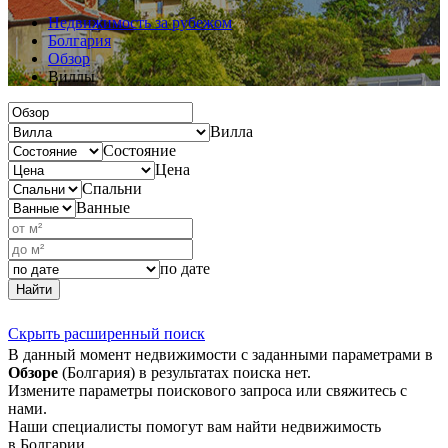
Недвижимость за рубежом
Болгария
Обзор
Виллы
Вилла
Состояние
Цена
Спальни
Ванные
по дате
Найти
Скрыть расширенный поиск
В данный момент недвижимости с заданными параметрами в
Обзоре
(Болгария) в результатах поиска нет.
Измените параметры поискового запроса или свяжитесь с
нами.
Наши специалисты помогут вам найти недвижимость
в Болгарии.