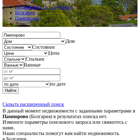
Недвижимость за рубежом
Болгария
Пампорово
Дома
Дом
Состояние
Цена
Спальни
Ванные
по дате
Найти
Скрыть расширенный поиск
В данный момент недвижимости с заданными параметрами в
Пампорово
(Болгария) в результатах поиска нет.
Измените параметры поискового запроса или свяжитесь с
нами.
Наши специалисты помогут вам найти недвижимость
в Болгарии.