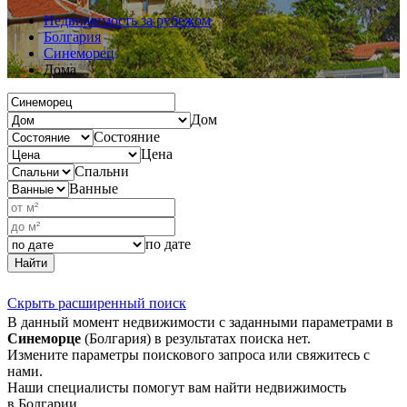
Недвижимость за рубежом
Болгария
Синеморец
Дома
Дом
Состояние
Цена
Спальни
Ванные
по дате
Найти
Скрыть расширенный поиск
В данный момент недвижимости с заданными параметрами в
Синеморце
(Болгария) в результатах поиска нет.
Измените параметры поискового запроса или свяжитесь с
нами.
Наши специалисты помогут вам найти недвижимость
в Болгарии.