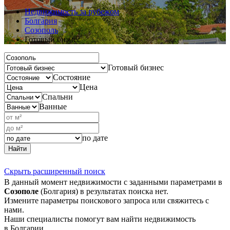
Недвижимость за рубежом
Болгария
Созополь
Готовый бизнес
Готовый бизнес
Состояние
Цена
Спальни
Ванные
по дате
Найти
Скрыть расширенный поиск
В данный момент недвижимости с заданными параметрами в
Созополе
(Болгария) в результатах поиска нет.
Измените параметры поискового запроса или свяжитесь с
нами.
Наши специалисты помогут вам найти недвижимость
в Болгарии.