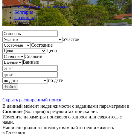
Недвижимость за рубежом
Болгария
Созополь
Участки
Участок
Состояние
Цена
Спальни
Ванные
по дате
Найти
Скрыть расширенный поиск
В данный момент недвижимости с заданными параметрами в
Созополе
(Болгария) в результатах поиска нет.
Измените параметры поискового запроса или свяжитесь с
нами.
Наши специалисты помогут вам найти недвижимость
в Болгарии.