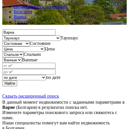
Недвижимость за рубежом
Болгария
Варна
Таунхаусы
Таунхаус
Состояние
Цена
Спальни
Ванные
по дате
Найти
Скрыть расширенный поиск
В данный момент недвижимости с заданными параметрами в
Варне
(Болгария) в результатах поиска нет.
Измените параметры поискового запроса или свяжитесь с
нами.
Наши специалисты помогут вам найти недвижимость
в Болгарии.