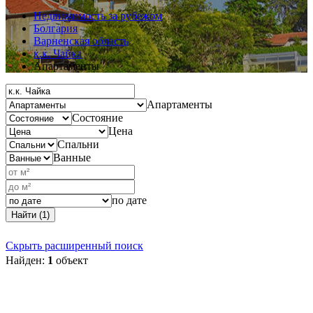
Недвижимость за рубежом
Болгария
Варненская область
к.к. Чайка
Апартаменты
Апартаменты
Состояние
Цена
Спальни
Ванные
по дате
Найти (1)
Скрыть расширенный поиск
Найден:
1
объект