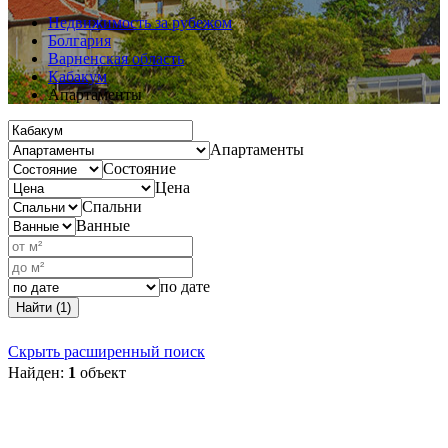
Недвижимость за рубежом
Болгария
Варненская область
Кабакум
Апартаменты
Апартаменты
Состояние
Цена
Спальни
Ванные
по дате
Найти (1)
Скрыть расширенный поиск
Найден:
1
объект