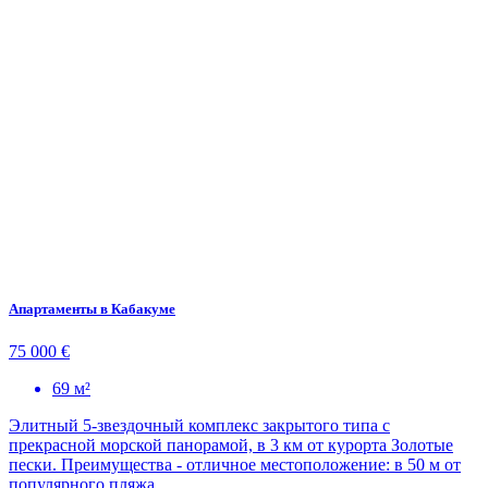
Апартаменты в Кабакуме
75 000 €
69 м²
Элитный 5-звездочный комплекс закрытого типа с
прекрасной морской панорамой, в 3 км от курорта Золотые
пески. Преимущества - отличное местоположение: в 50 м от
популярного пляжа...