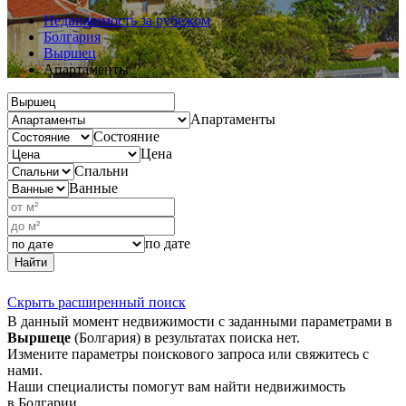
Недвижимость за рубежом
Болгария
Выршец
Апартаменты
Апартаменты
Состояние
Цена
Спальни
Ванные
по дате
Найти
Скрыть расширенный поиск
В данный момент недвижимости с заданными параметрами в
Выршеце
(Болгария) в результатах поиска нет.
Измените параметры поискового запроса или свяжитесь с
нами.
Наши специалисты помогут вам найти недвижимость
в Болгарии.