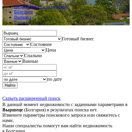
Недвижимость за рубежом
Болгария
Выршец
Готовый бизнес
Готовый бизнес
Состояние
Цена
Спальни
Ванные
по дате
Найти
Скрыть расширенный поиск
В данный момент недвижимости с заданными параметрами в
Выршеце
(Болгария) в результатах поиска нет.
Измените параметры поискового запроса или свяжитесь с
нами.
Наши специалисты помогут вам найти недвижимость
в Болгарии.