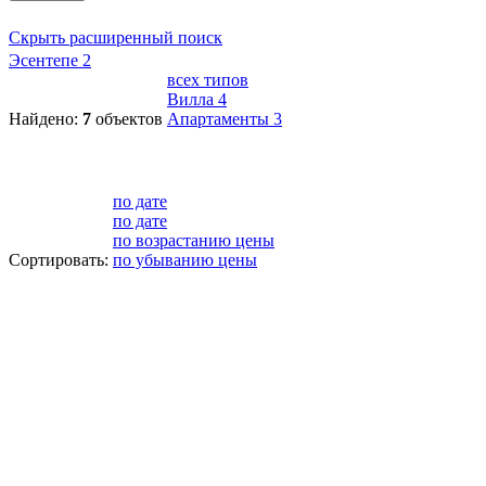
Скрыть расширенный поиск
Эсентепе
2
всех типов
Вилла
4
Найдено:
7
объектов
Апартаменты
3
по дате
по дате
по возрастанию цены
Сортировать:
по убыванию цены