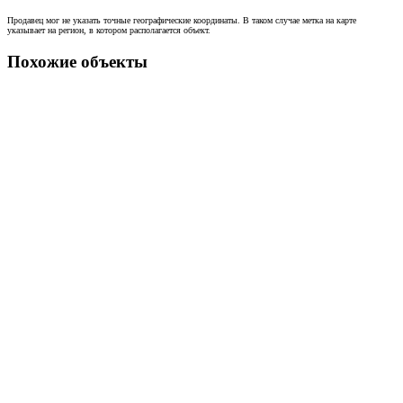
Продавец мог не указать точные географические координаты. В таком случае метка на карте
указывает на регион, в котором располагается объект.
Похожие объекты