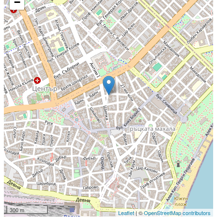
−
300 m
Leaflet
| ©
OpenStreetMap contributors