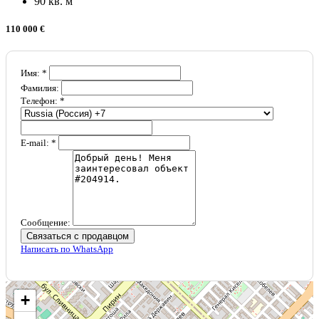
90 кв. м
110 000 €
Имя: *
Фамилия:
Телефон: *
E-mail: *
Сообщение:
Связаться с продавцом
Написать по WhatsApp
+