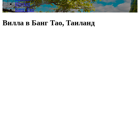
Пхукет
Банг Тао
Вилла в Банг Тао, Таиланд