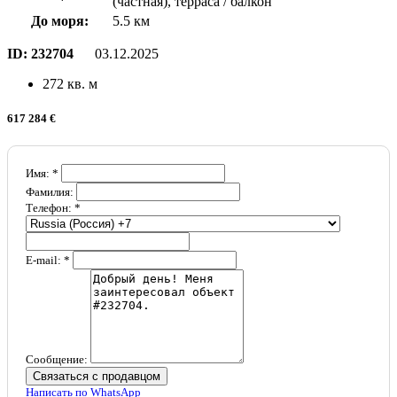
(частная), терраса / балкон
До моря:
5.5 км
ID:
232704
03.12.2025
272 кв. м
617 284 €
Имя: *
Фамилия:
Телефон: *
E-mail: *
Сообщение:
Связаться с продавцом
Написать по WhatsApp