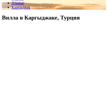
Аланья
Каргыджак
Вилла в Каргыджаке, Турция