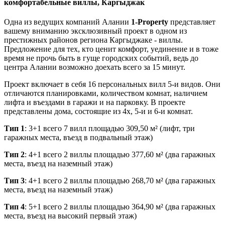
комфортабельные виллы, Каргыджак
Одна из ведущих компаний Алании
1-Property
представляет
вашему вниманию эксклюзивный проект в одном из
престижных районов региона Каргыджаке - виллы.
Предложение для тех, кто ценит комфорт, уединение и в тоже
время не прочь быть в гуще городских событий, ведь до
центра Алании возможно доехать всего за 15 минут.
Проект включает в себя 16 персональных вилл 5-и видов. Они
отличаются планировками, количеством комнат, наличием
лифта и въездами в гаражи и на парковку. В проекте
представлены дома, состоящие из 4х, 5-и и 6-и комнат.
Тип 1
: 3+1 всего 7 вилл площадью 309,50 м² (лифт, три
гаражных места, въезд в подвальный этаж)
Тип 2
: 4+1 всего 2 виллы площадью 377,60 м² (два гаражных
места, въезд на наземный этаж)
Тип 3
: 4+1 всего 2 виллы площадью 268,70 м² (два гаражных
места, въезд на наземный этаж)
Тип 4
: 5+1 всего 2 виллы площадью 364,90 м² (два гаражных
места, въезд на высокий первый этаж)