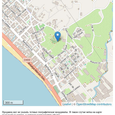
300 m
Leaflet
| ©
OpenStreetMap contributors
Продавец мог не указать точные географические координаты. В таком случае метка на карте
указывает на регион, в котором располагается объект.