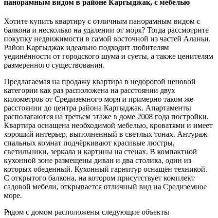
панорамным видом в районе Каргыджак, с мебелью
Хотите купить квартиру с отличным панорамным видом с
балкона и несколько на удалении от моря? Тогда рассмотрите
покупку недвижимости в самой восточной из частей Аланьи.
Район Каргыджак идеально подходит любителям
уединённости от городского шума и суеты, а также ценителям
размеренного существования.
Предлагаемая на продажу квартира в недорогой ценовой
категории как раз расположена на расстоянии двух
километров от Средиземного моря и примерно таком же
расстоянии до центра района Каргыджак. Апартаменты
располагаются на третьем этаже в доме 2008 года постройки.
Квартира оснащена необходимой мебелью, кроватями и имеет
хороший интерьер, выполненный в светлых тонах. Антураж
спальных комнат подчёркивают красивые люстры,
светильники, зеркала и картины на стенах. В компактной
кухонной зоне размещены диван и два столика, один из
которых обеденный. Кухонный гарнитур оснащён техникой.
С открытого балкона, на котором присутствует комплект
садовой мебели, открывается отличный вид на Средиземное
море.
Рядом с домом расположены следующие объекты