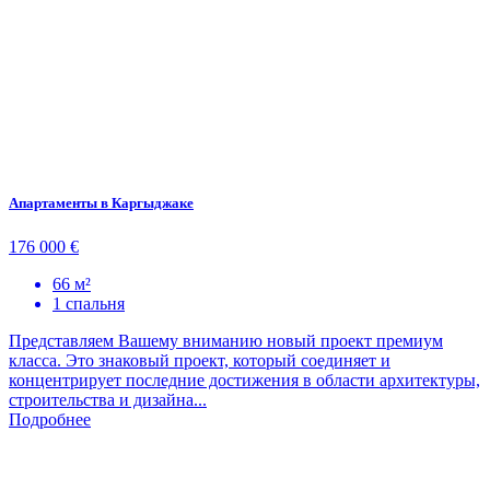
Апартаменты в Каргыджаке
176 000 €
66 м²
1 спальня
Представляем Вашему вниманию новый проект премиум
класса. Это знаковый проект, который соединяет и
концентрирует последние достижения в области архитектуры,
строительства и дизайна...
Подробнее