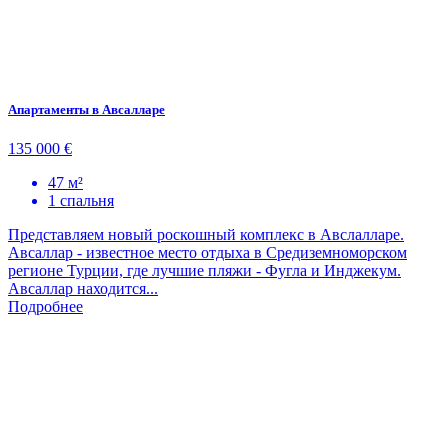
Апартаменты в Авсалларе
135 000 €
47 м²
1 спальня
Представляем новый роскошный комплекс в Авслалларе.
Авсаллар - известное место отдыха в Средиземноморском
регионе Турции, где лучшие пляжи - Фугла и Инджекум.
Авсаллар находится...
Подробнее