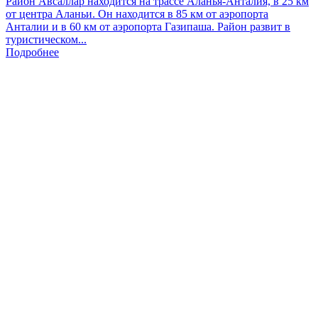
Район Авсаллар находится на трассе Аланья-Анталия, в 25 км
от центра Аланьи. Он находится в 85 км от аэропорта
Анталии и в 60 км от аэропорта Газипаша. Район развит в
туристическом...
Подробнее