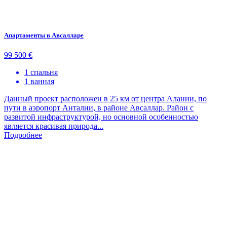
Апартаменты в Авсалларе
99 500 €
1 спальня
1 ванная
Данный проект расположен в 25 км от центра Алании, по
пути в аэропорт Анталии, в районе Авсаллар. Район с
развитой инфраструктурой, но основной особенностью
является красивая природа...
Подробнее