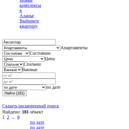
Новые
комплексы
в
Аланье
Выберите
квартиру
Апартаменты
Состояние
Цена
Спальни
Ванные
по дате
Найти (181)
Скрыть расширенный поиск
Найдено:
181
объект
1
2
...
8
по дате
по дате