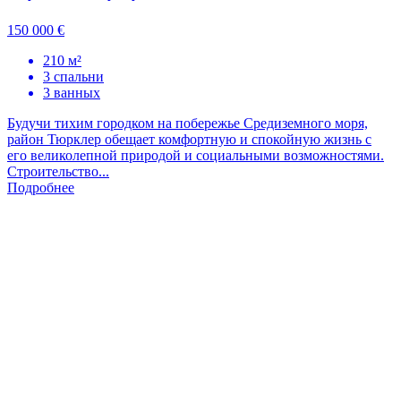
150 000 €
210 м²
3 спальни
3 ванных
Будучи тихим городком на побережье Средиземного моря,
район Тюрклер обещает комфортную и спокойную жизнь с
его великолепной природой и социальными возможностями.
Строительство...
Подробнее