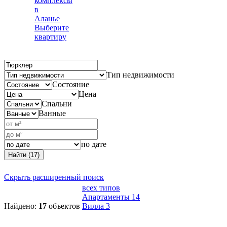
комплексы
в
Аланье
Выберите
квартиру
Тип недвижимости
Состояние
Цена
Спальни
Ванные
по дате
Найти (17)
Скрыть расширенный поиск
всех типов
Апартаменты
14
Найдено:
17
объектов
Вилла
3