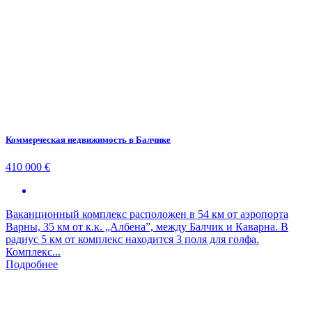
Коммерческая недвижимость в Балчике
410 000 €
Ваканционный комплекс расположен в 54 км от аэропорта
Варны, 35 км от к.к. „Албена”, между Балчик и Каварна. В
радиус 5 км от комплекс находится 3 поля для голфа.
Комплекс...
Подробнее