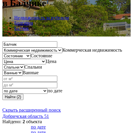
в Балчике
Недвижимость за рубежом
Болгария
Балчик
Коммерческая недвижимость
Коммерческая недвижимость
Состояние
Цена
Спальни
Ванные
по дате
Найти (2)
Скрыть расширенный поиск
Добричская область
51
Найдено:
2
объекта
по дате
по дате